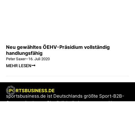
Neu gewähltes ÖEHV-Präsidium vollständig
handlungsfähig
Peter Saxer
–
16. Juli 2020
MEHR LESEN
SPORTSBUSINESS.DE
sportsbusiness.de ist Deutschlands größte Sport-B2B-
Community. Lesen Sie täglich die interessantes News
aus Sport und Wirtschaft.
SB+