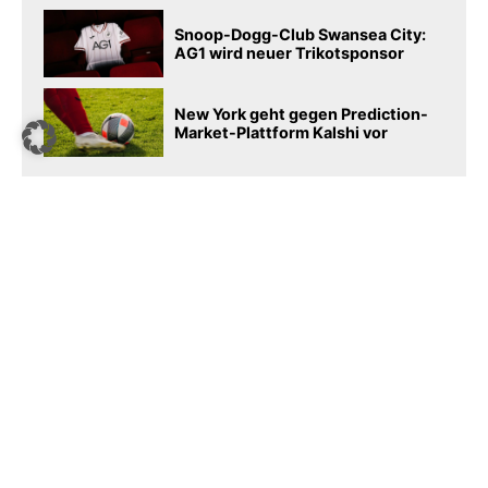
Snoop-Dogg-Club Swansea City:
AG1 wird neuer Trikotsponsor
New York geht gegen Prediction-
Market-Plattform Kalshi vor
Podcast​
SPORTSBUSINESS.DE
sportsbusiness.de ist Deutschlands größte Sport-B2B-
Community. Lesen Sie täglich die interessantes News
aus Sport und Wirtschaft.
SB+
Registrieren