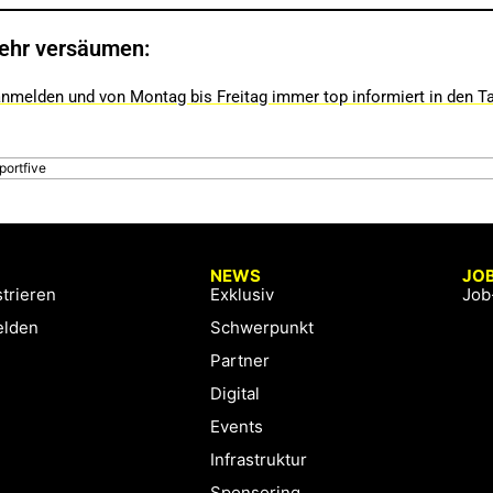
ehr versäumen:
nmelden und von Montag bis Freitag immer top informiert in den T
portfive
NEWS
JO
trieren
Exklusiv
Job
lden
Schwerpunkt
Partner
Digital
Events
Infrastruktur
Sponsoring