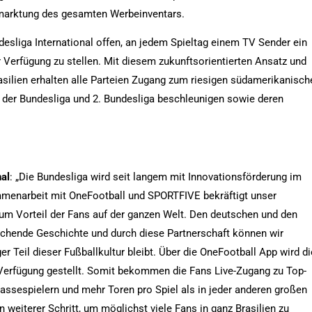
rktung des gesamten Werbeinventars.
esliga International offen, an jedem Spieltag einem TV Sender ein
ur Verfügung zu stellen. Mit diesem zukunftsorientierten Ansatz und
asilien erhalten alle Parteien Zugang zum riesigen südamerikanisch
 der Bundesliga und 2. Bundesliga beschleunigen sowie deren
nal
: „Die Bundesliga wird seit langem mit Innovationsförderung im
mmenarbeit mit OneFootball und SPORTFIVE bekräftigt unser
m Vorteil der Fans auf der ganzen Welt. Den deutschen und den
eichende Geschichte und durch diese Partnerschaft können wir
er Teil dieser Fußballkultur bleibt. Über die OneFootball App wird di
 Verfügung gestellt. Somit bekommen die Fans Live-Zugang zu Top-
assespielern und mehr Toren pro Spiel als in jeder anderen großen
n weiterer Schritt, um möglichst viele Fans in ganz Brasilien zu