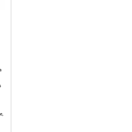
a
s
e,