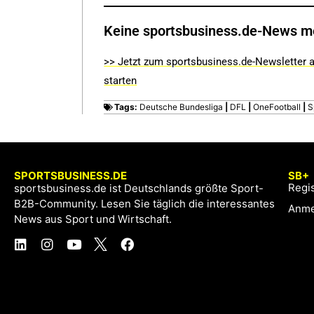
Keine sportsbusiness.de-News m
>> Jetzt zum sportsbusiness.de-Newsletter a
starten
Tags:
Deutsche Bundesliga
|
DFL
|
OneFootball
|
S
SPORTSBUSINESS.DE
SB+
Regis
sportsbusiness.de ist Deutschlands größte Sport-
B2B-Community. Lesen Sie täglich die interessantes
Anme
News aus Sport und Wirtschaft.