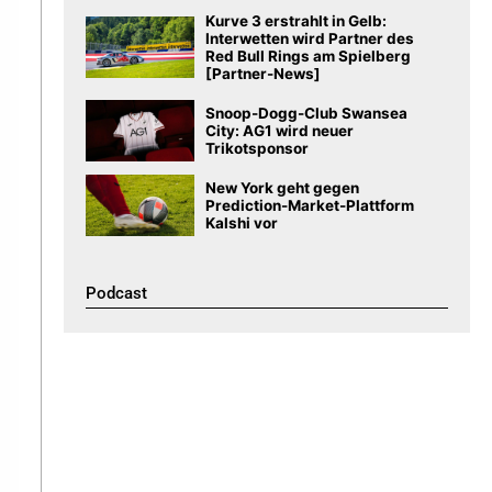
Kurve 3 erstrahlt in Gelb:
Interwetten wird Partner des
Red Bull Rings am Spielberg
[Partner-News]
Snoop-Dogg-Club Swansea
City: AG1 wird neuer
Trikotsponsor
New York geht gegen
Prediction-Market-Plattform
Kalshi vor
Podcast​