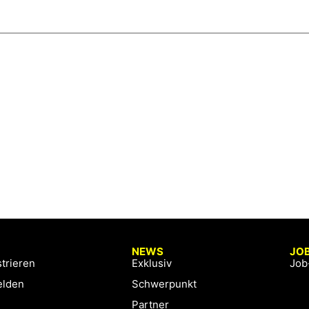
NEWS
JO
trieren
Exklusiv
Job
lden
Schwerpunkt
Partner