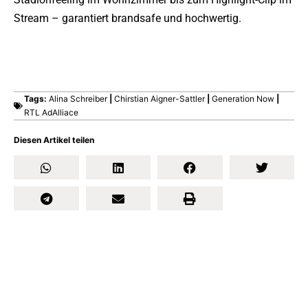
Stream – garantiert brandsafe und hochwertig.
Hier geht es zum Download der Sportstudie „Generation
Now“!
Tags:
Alina Schreiber
|
Chirstian Aigner-Sattler
|
Generation Now
|
RTL AdAlliace
Diesen Artikel teilen