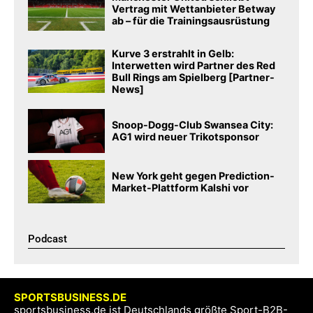
Vertrag mit Wettanbieter Betway
ab – für die Trainingsausrüstung
Kurve 3 erstrahlt in Gelb:
Interwetten wird Partner des Red
Bull Rings am Spielberg [Partner-
News]
Snoop-Dogg-Club Swansea City:
AG1 wird neuer Trikotsponsor
New York geht gegen Prediction-
Market-Plattform Kalshi vor
Podcast​
SPORTSBUSINESS.DE
sportsbusiness.de ist Deutschlands größte Sport-B2B-