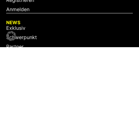
Anmelden
NEWS
Exklusiv
Schwerpunkt
Partner
Digital
Events
Infrastruktur
Sponsoring
Tourismus
JOBS
Job-Plattform
PARTNER
Partner-Übersicht