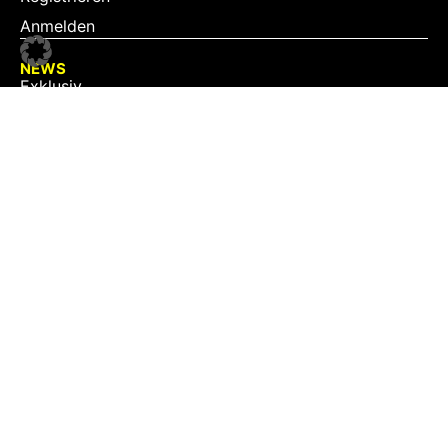
Anmelden
NEWS
Exklusiv
Schwerpunkt
Partner
Digital
Events
Infrastruktur
Sponsoring
Tourismus
JOBS
Job-Plattform
PARTNER
Partner-Übersicht
Jetzt Partner werden