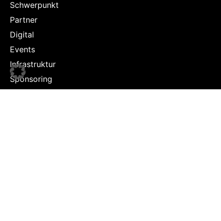
Schwerpunkt
Partner
Digital
Events
Infrastruktur
Sponsoring
Tourismus
JOBS
Job-Plattform
PARTNER
Partner-Übersicht
Jetzt Partner werden
Kontakt
Impressum & Datenschutz