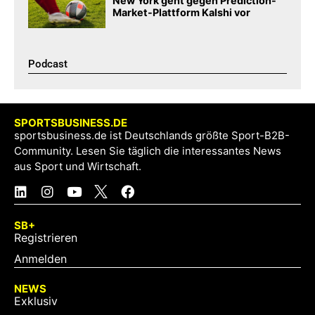
New York geht gegen Prediction-
Market-Plattform Kalshi vor
Podcast​
SPORTSBUSINESS.DE
sportsbusiness.de ist Deutschlands größte Sport-B2B-
Community. Lesen Sie täglich die interessantes News
aus Sport und Wirtschaft.
SB+
Registrieren
Anmelden
NEWS
Exklusiv