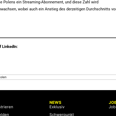
te Polens ein Streaming-Abonnement, und diese Zahl wird
anwachsen, wobei auch ein Anstieg des derzeitigen Durchschnitts vo
.
f LinkedIn:
olen
NEWS
JO
trieren
Exklusiv
Job
lden
Schwerpunkt