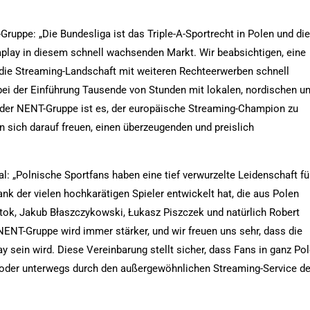
ruppe: „Die Bundesliga ist das Triple-A-Sportrecht in Polen und di
aplay in diesem schnell wachsenden Markt. Wir beabsichtigen, eine
die Streaming-Landschaft mit weiteren Rechteerwerben schnell
bei der Einführung Tausende von Stunden mit lokalen, nordischen u
on der NENT-Gruppe ist es, der europäische Streaming-Champion zu
 sich darauf freuen, einen überzeugenden und preislich
l: „Polnische Sportfans haben eine tief verwurzelte Leidenschaft fü
ank der vielen hochkarätigen Spieler entwickelt hat, die aus Polen
tok, Jakub Błaszczykowski, Łukasz Piszczek und natürlich Robert
ENT-Gruppe wird immer stärker, und wir freuen uns sehr, dass die
y sein wird. Diese Vereinbarung stellt sicher, dass Fans in ganz Po
oder unterwegs durch den außergewöhnlichen Streaming-Service de