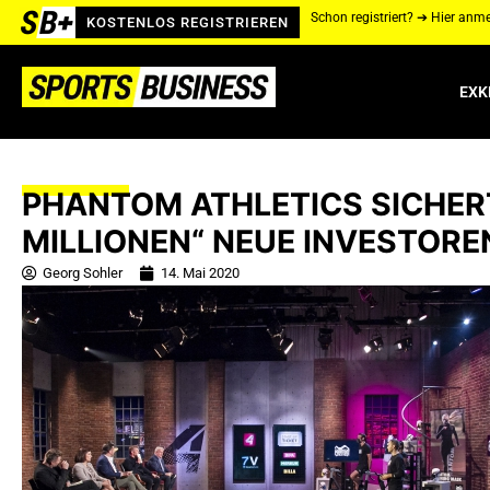
Schon registriert? ➔ Hier anm
KOSTENLOS REGISTRIEREN
EXK
PHANTOM ATHLETICS SICHERT 
MILLIONEN“ NEUE INVESTORE
Georg Sohler
14. Mai 2020