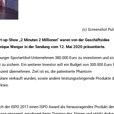
(c) Screenshot Pul
art-up-Show „2 Minuten 2 Millionen“ waren von der Geschäftsidee
inique Wenger in der Sendung vom 12. Mai 2020 präsentierte.
zburger Sportartikel-Unternehmen 380.000 Euro zu investieren und si
 zu sichern. Ein weiterer Investor will ein Budget von 300.000 Euro 
zent übernehmen. Ziel ist es, die patentierte Phantom-
lare verkauft wurden, sowie andere leistungssteigernde Produkte 
rkten.
ich der ISPO 2017 einen ISPO Award als herausragendes Produkt de
Nase gespannt, erschwert beim Training das Atmen und stärkt dadur