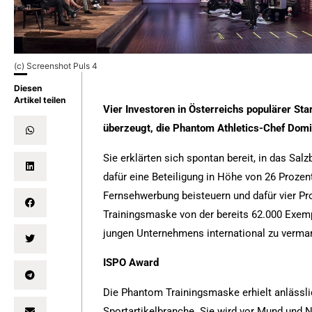
(c) Screenshot Puls 4
Diesen
Artikel teilen
Vier Investoren in Österreichs populärer St
überzeugt, die Phantom Athletics-Chef Dom
Sie erklärten sich spontan bereit, in das Sal
dafür eine Beteiligung in Höhe von 26 Prozent
Fernsehwerbung beisteuern und dafür vier Pro
Trainingsmaske von der bereits 62.000 Exemp
jungen Unternehmens international zu verma
ISPO Award
Die Phantom Trainingsmaske erhielt anlässl
Sportartikelbranche. Sie wird vor Mund und 