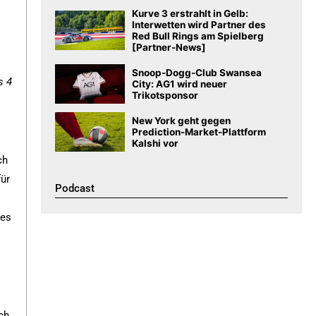
Kurve 3 erstrahlt in Gelb:
Interwetten wird Partner des
Red Bull Rings am Spielberg
[Partner-News]
Snoop-Dogg-Club Swansea
s 4
City: AG1 wird neuer
Trikotsponsor
New York geht gegen
Prediction-Market-Plattform
Kalshi vor
ch
für
Podcast​
des
r
ch