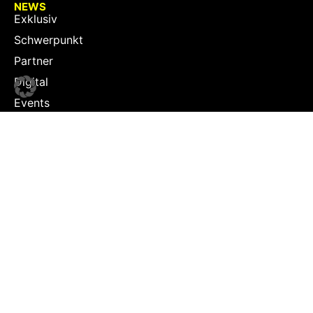
NEWS
Exklusiv
Schwerpunkt
Partner
Digital
Events
Infrastruktur
Sponsoring
Tourismus
JOBS
Job-Plattform
PARTNER
Partner-Übersicht
Jetzt Partner werden