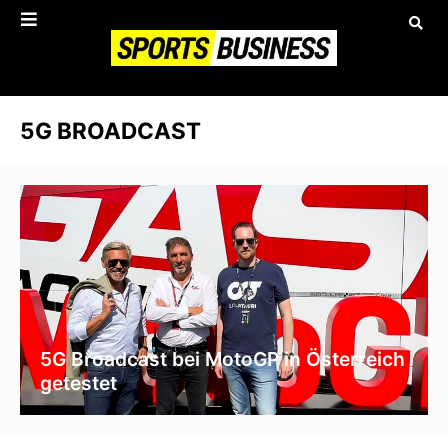
5G BROADCAST
5G Broadcast bei MotoGP in Österreich
getestet