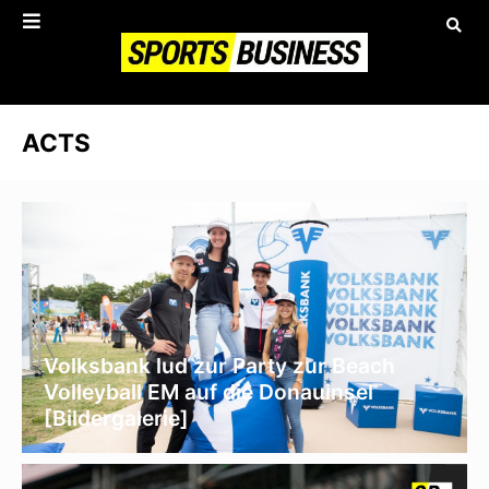
ACTS
Volksbank lud zur Party zur Beach
Volleyball EM auf die Donauinsel
[Bildergalerie]