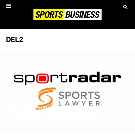
DEL2
DEL2 vermeldet Kooperationen mit
Sportradar und SportsLawyer