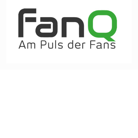
FanQ und DHB starten Kooperation