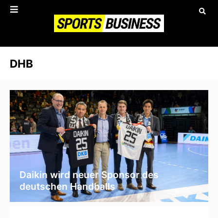
DHB
Daikin wird neuer Sponsor des
deutschen Handballs