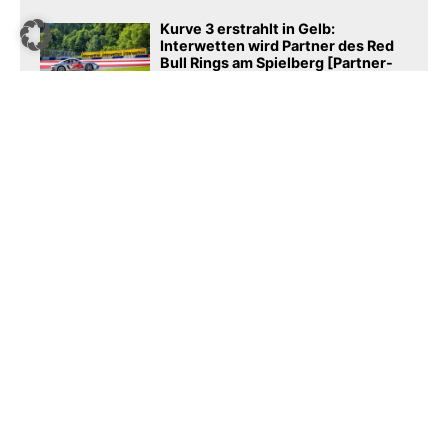
Kurve 3 erstrahlt in Gelb:
Interwetten wird Partner des Red
Bull Rings am Spielberg [Partner-
News]
Snoop-Dogg-Club Swansea City:
AG1 wird neuer Trikotsponsor
New York geht gegen Prediction-
Market-Plattform Kalshi vor
Podcast​
SPORTSBUSINESS.DE
sportsbusiness.de ist Deutschlands größte Sport-B2B-
Community. Lesen Sie täglich die interessantes News
aus Sport und Wirtschaft.