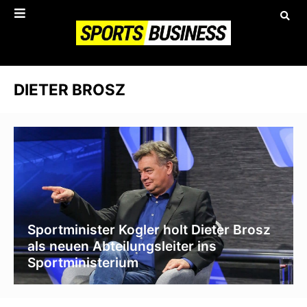
DIETER BROSZ
Sportminister Kogler holt Dieter Brosz
als neuen Abteilungsleiter ins
Sportministerium