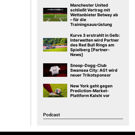
Manchester United
schließt Vertrag mit
Wettanbieter Betway ab
– für die
Trainingsausrüstung
Kurve 3 erstrahlt in Gelb:
Interwetten wird Partner
des Red Bull Rings am
Spielberg [Partner-
News]
Snoop-Dogg-Club
Swansea City: AG1 wird
neuer Trikotsponsor
New York geht gegen
Prediction-Market-
Plattform Kalshi vor
Podcast​