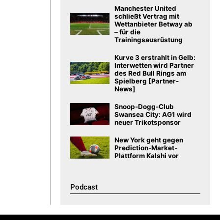
Manchester United
schließt Vertrag mit
Wettanbieter Betway ab
– für die
Trainingsausrüstung
Kurve 3 erstrahlt in Gelb:
Interwetten wird Partner
des Red Bull Rings am
Spielberg [Partner-
News]
Snoop-Dogg-Club
Swansea City: AG1 wird
neuer Trikotsponsor
New York geht gegen
Prediction-Market-
Plattform Kalshi vor
Podcast​