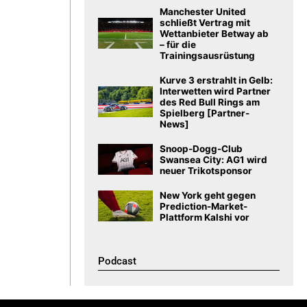
Manchester United
schließt Vertrag mit
Wettanbieter Betway ab
– für die
Trainingsausrüstung
Kurve 3 erstrahlt in Gelb:
Interwetten wird Partner
des Red Bull Rings am
Spielberg [Partner-
News]
Snoop-Dogg-Club
Swansea City: AG1 wird
neuer Trikotsponsor
New York geht gegen
Prediction-Market-
Plattform Kalshi vor
Podcast​