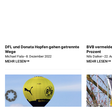
DFL und Donata Hopfen gehen getrennte
BVB vermelde
Wege
Prozent
Michael Fiala
–
8. Dezember 2022
Nils Daiker
–
22. A
MEHR LESEN
MEHR LESEN