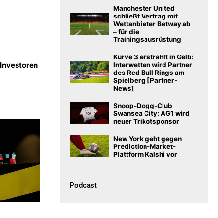
Manchester United
schließt Vertrag mit
Wettanbieter Betway ab
– für die
Trainingsausrüstung
Kurve 3 erstrahlt in Gelb:
 Investoren
Interwetten wird Partner
des Red Bull Rings am
Spielberg [Partner-
News]
Snoop-Dogg-Club
Swansea City: AG1 wird
neuer Trikotsponsor
New York geht gegen
Prediction-Market-
Plattform Kalshi vor
Podcast​