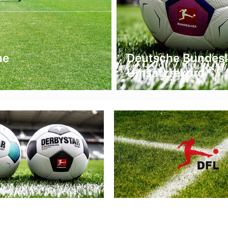
he
Deutsche Bundesli
Umsatzrekord