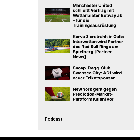
Manchester United
schließt Vertrag mit
Wettanbieter Betway ab
– für die
Trainingsausrüstung
Kurve 3 erstrahlt in Gelb:
Interwetten wird Partner
des Red Bull Rings am
Spielberg [Partner-
News]
Snoop-Dogg-Club
Swansea City: AG1 wird
neuer Trikotsponsor
New York geht gegen
Prediction-Market-
Plattform Kalshi vor
Podcast​