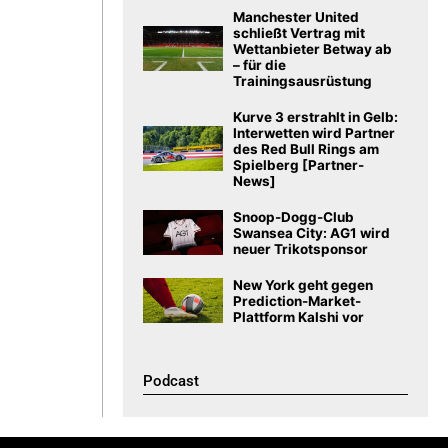
Manchester United
schließt Vertrag mit
Wettanbieter Betway ab
– für die
Trainingsausrüstung
Kurve 3 erstrahlt in Gelb:
Interwetten wird Partner
des Red Bull Rings am
Spielberg [Partner-
News]
Snoop-Dogg-Club
Swansea City: AG1 wird
neuer Trikotsponsor
New York geht gegen
Prediction-Market-
Plattform Kalshi vor
Podcast​