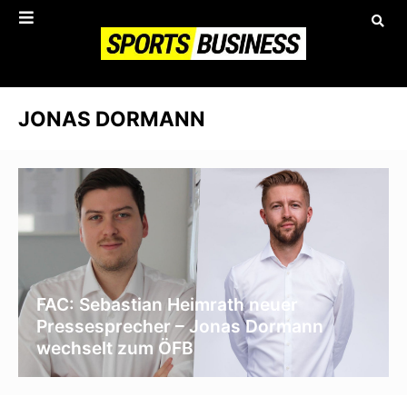
JONAS DORMANN
FAC: Sebastian Heimrath neuer
Pressesprecher – Jonas Dormann
wechselt zum ÖFB