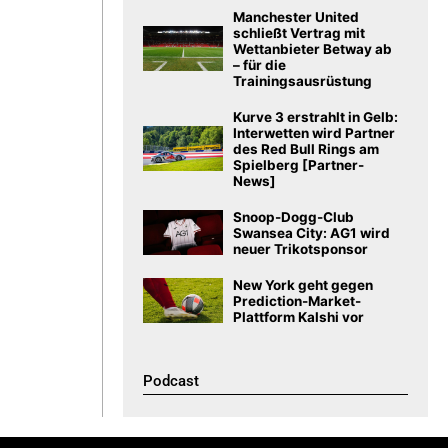
Manchester United
schließt Vertrag mit
Wettanbieter Betway ab
– für die
Trainingsausrüstung
Kurve 3 erstrahlt in Gelb:
Interwetten wird Partner
des Red Bull Rings am
Spielberg [Partner-
News]
Snoop-Dogg-Club
Swansea City: AG1 wird
neuer Trikotsponsor
New York geht gegen
Prediction-Market-
Plattform Kalshi vor
Podcast​