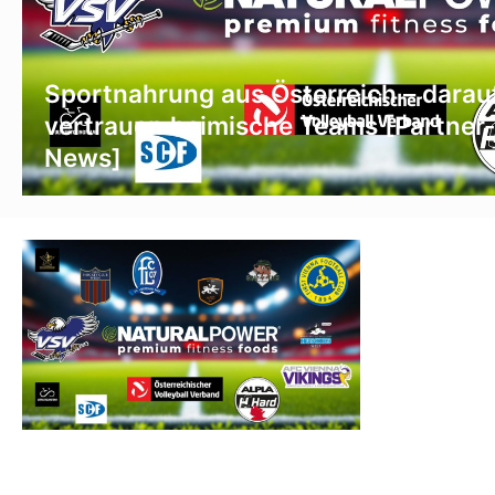
Sportnahrung aus Österreich – darau
vertrauen heimische Teams [Partner-
News]