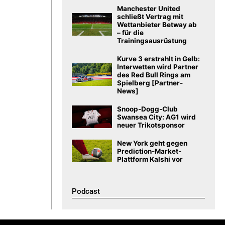
Manchester United
schließt Vertrag mit
Wettanbieter Betway ab
– für die
Trainingsausrüstung
Kurve 3 erstrahlt in Gelb:
Interwetten wird Partner
des Red Bull Rings am
Spielberg [Partner-
News]
Snoop-Dogg-Club
Swansea City: AG1 wird
neuer Trikotsponsor
New York geht gegen
Prediction-Market-
Plattform Kalshi vor
Podcast​