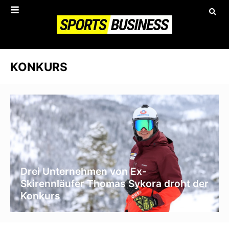
KONKURS
Drei Unternehmen von Ex-
Skirennläufer Thomas Sykora droht der
Konkurs