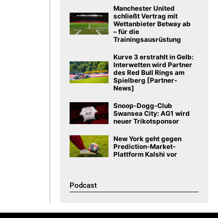
Manchester United
schließt Vertrag mit
Wettanbieter Betway ab
– für die
Trainingsausrüstung
Kurve 3 erstrahlt in Gelb:
Interwetten wird Partner
des Red Bull Rings am
Spielberg [Partner-
News]
Snoop-Dogg-Club
Swansea City: AG1 wird
neuer Trikotsponsor
New York geht gegen
Prediction-Market-
Plattform Kalshi vor
Podcast​