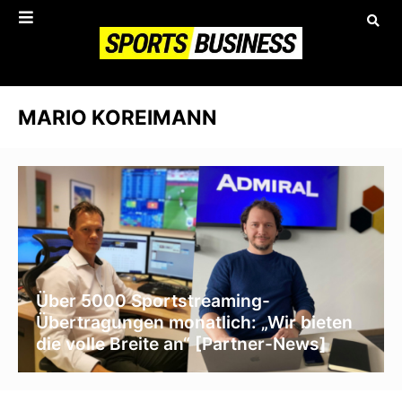
MARIO KOREIMANN
Über 5000 Sportstreaming-
Übertragungen monatlich: „Wir bieten
die volle Breite an“ [Partner-News]