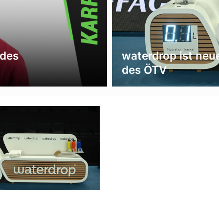
 des
waterdrop ist neu
des ÖTV