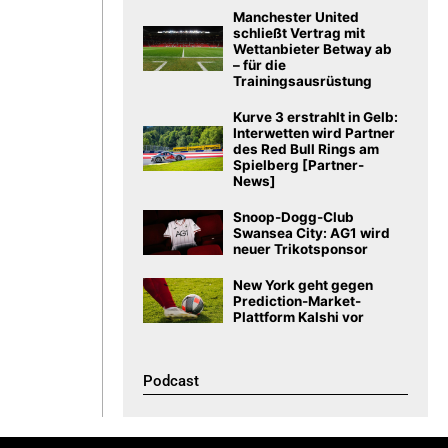
Manchester United
schließt Vertrag mit
Wettanbieter Betway ab
– für die
Trainingsausrüstung
Kurve 3 erstrahlt in Gelb:
Interwetten wird Partner
des Red Bull Rings am
Spielberg [Partner-
News]
Snoop-Dogg-Club
Swansea City: AG1 wird
neuer Trikotsponsor
New York geht gegen
Prediction-Market-
Plattform Kalshi vor
Podcast​