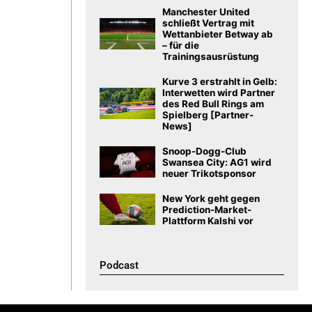
Manchester United
schließt Vertrag mit
Wettanbieter Betway ab
– für die
Trainingsausrüstung
Kurve 3 erstrahlt in Gelb:
Interwetten wird Partner
des Red Bull Rings am
Spielberg [Partner-
News]
Snoop-Dogg-Club
Swansea City: AG1 wird
neuer Trikotsponsor
New York geht gegen
Prediction-Market-
Plattform Kalshi vor
Podcast​