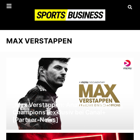
MAX VERSTAPPEN
„Max Verstappen: Anatomie eines
Champions“ exklusiv bei Canal+
[Partner-News]