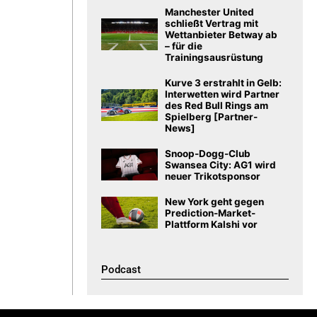
Manchester United
schließt Vertrag mit
Wettanbieter Betway ab
– für die
Trainingsausrüstung
Kurve 3 erstrahlt in Gelb:
Interwetten wird Partner
des Red Bull Rings am
Spielberg [Partner-
News]
Snoop-Dogg-Club
Swansea City: AG1 wird
neuer Trikotsponsor
New York geht gegen
Prediction-Market-
Plattform Kalshi vor
Podcast​