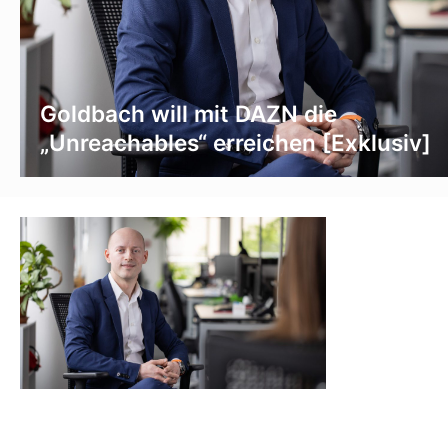
Goldbach will mit DAZN die
„Unreachables“ erreichen [Exklusiv]