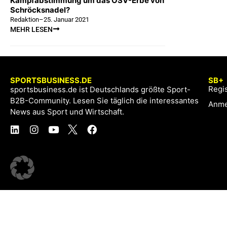
Kampfabstimmung um das ÖSV-Erbe von
Schröcksnadel?
Redaktion
–
25. Januar 2021
MEHR LESEN
SPORTSBUSINESS.DE
SB+
Regis
sportsbusiness.de ist Deutschlands größte Sport-
B2B-Community. Lesen Sie täglich die interessantes
Anme
News aus Sport und Wirtschaft.