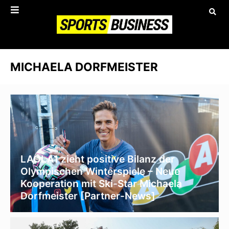
MICHAELA DORFMEISTER
LAOLA1 zieht positive Bilanz der
Olympischen Winterspiele – Neue
Kooperation mit Ski-Star Michaela
Dorfmeister [Partner-News]