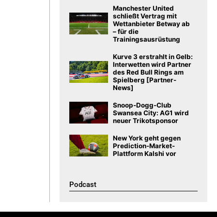
Manchester United
schließt Vertrag mit
Wettanbieter Betway ab
– für die
Trainingsausrüstung
Kurve 3 erstrahlt in Gelb:
Interwetten wird Partner
des Red Bull Rings am
Spielberg [Partner-
News]
Snoop-Dogg-Club
Swansea City: AG1 wird
neuer Trikotsponsor
New York geht gegen
Prediction-Market-
Plattform Kalshi vor
Podcast​