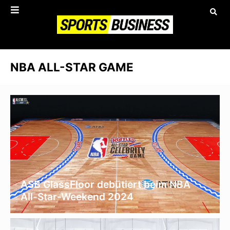
NBA ALL-STAR GAME
ASB GlassFloor debütiert beim NBA
All-Star-Weekend 2024