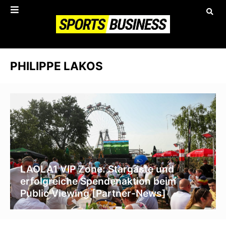
PHILIPPE LAKOS
LAOLA1 VIP Zone: Stargäste und
erfolgreiche Spendenaktion beim
Public Viewing [Partner-News]