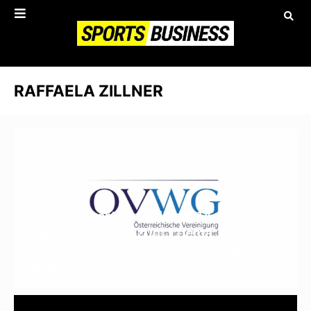
RAFFAELA ZILLNER
OVWG Expertenrunde am 14.
September 2021 zum Thema:
Spielerschutz in der Praxis [Partner-
News]