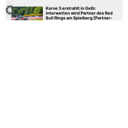
Kurve 3 erstrahlt in Gelb:
Interwetten wird Partner des Red
Bull Rings am Spielberg [Partner-
News]
Snoop-Dogg-Club Swansea City:
AG1 wird neuer Trikotsponsor
New York geht gegen Prediction-
Market-Plattform Kalshi vor
Podcast​
SPORTSBUSINESS.DE
sportsbusiness.de ist Deutschlands größte Sport-B2B-
Community. Lesen Sie täglich die interessantes News
aus Sport und Wirtschaft.