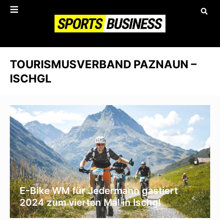
TOURISMUSVERBAND PAZNAUN –
ISCHGL
E-Bike WM für Jedermann gastiert
2024 zum vierten Mal in Ischgl