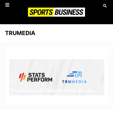
TRUMEDIA
TruMedia und Stats Perform setzen
Partnerschaft fort