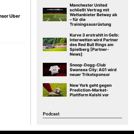
Manchester United
schließt Vertrag mit
Wettanbieter Betway ab
onsor Uber
– für die
Trainingsausrüstung
Kurve 3 erstrahlt in Gelb:
Interwetten wird Partner
des Red Bull Rings am
Spielberg [Partner-
News]
Snoop-Dogg-Club
Swansea City: AG1 wird
neuer Trikotsponsor
New York geht gegen
Prediction-Market-
Plattform Kalshi vor
Podcast​