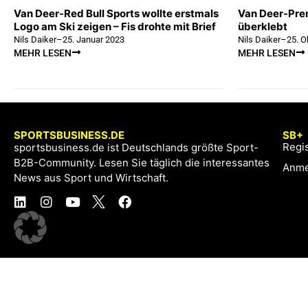
Van Deer-Red Bull Sports wollte erstmals
Van Deer-Pre
Logo am Ski zeigen – Fis drohte mit Brief
überklebt
Nils Daiker
–
25. Januar 2023
Nils Daiker
–
25. O
MEHR LESEN
MEHR LESEN
SPORTSBUSINESS.DE
SB+
Regis
sportsbusiness.de ist Deutschlands größte Sport-
B2B-Community. Lesen Sie täglich die interessantes
Anme
News aus Sport und Wirtschaft.