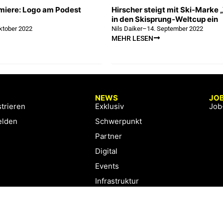
miere: Logo am Podest
Hirscher steigt mit Ski-Marke 
in den Skisprung-Weltcup ein
ktober 2022
Nils Daiker
–
14. September 2022
MEHR LESEN
NEWS
JO
trieren
Exklusiv
Job
lden
Schwerpunkt
Partner
Digital
Events
Infrastruktur
Sponsoring
Tourismus