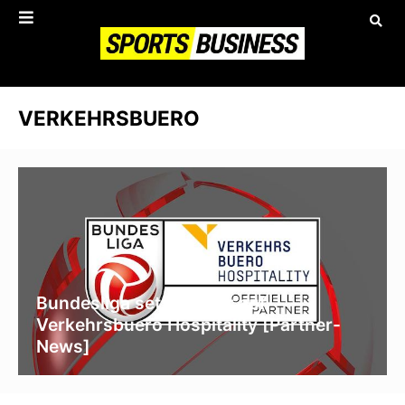
VERKEHRSBUERO
Bundesliga setzt weiter auf
Verkehrsbuero Hospitality [Partner-
News]