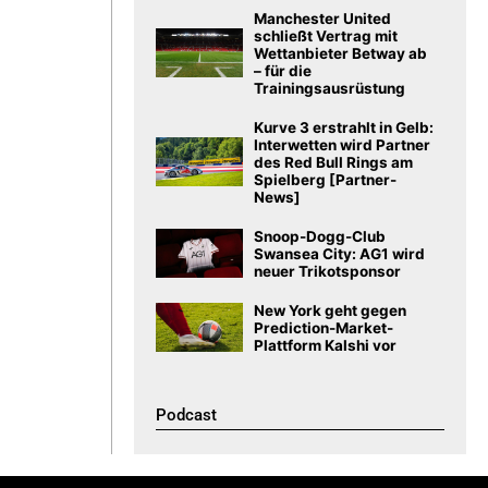
Manchester United
schließt Vertrag mit
Wettanbieter Betway ab
– für die
Trainingsausrüstung
Kurve 3 erstrahlt in Gelb:
Interwetten wird Partner
des Red Bull Rings am
Spielberg [Partner-
News]
Snoop-Dogg-Club
Swansea City: AG1 wird
neuer Trikotsponsor
New York geht gegen
Prediction-Market-
Plattform Kalshi vor
Podcast​