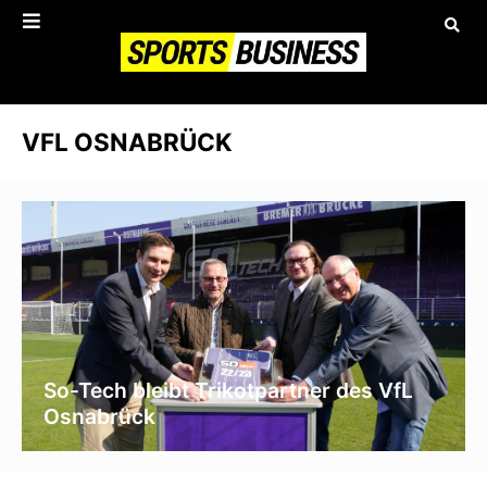
VFL OSNABRÜCK
So-Tech bleibt Trikotpartner des VfL
Osnabrück