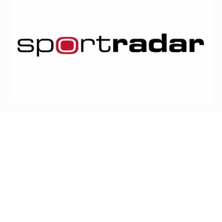
UEFA: Sportradar wird erster
exklusiver Wettdatenpartner der
Champions League