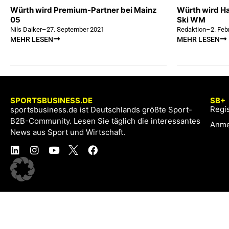
Würth wird Premium-Partner bei Mainz
Würth wird H
05
Ski WM
Nils Daiker
–
27. September 2021
Redaktion
–
2. Feb
MEHR LESEN
MEHR LESEN
SPORTSBUSINESS.DE
SB+
Regis
sportsbusiness.de ist Deutschlands größte Sport-
B2B-Community. Lesen Sie täglich die interessantes
Anme
News aus Sport und Wirtschaft.