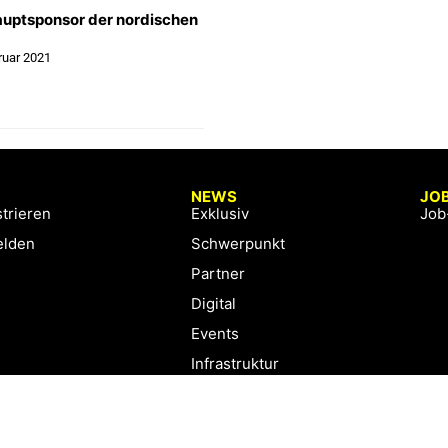
auptsponsor der nordischen
ruar 2021
NEWS
JO
trieren
Exklusiv
Job
lden
Schwerpunkt
Partner
Digital
Events
Infrastruktur
Sponsoring
Tourismus