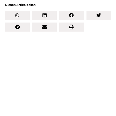
Diesen Artikel teilen